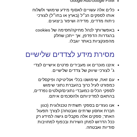
Google Ads/Google Pixel
כלים אלה עשויים לאסוף מידע שימושי ולשלוח
אותו לספקים הנ״ל (בארץ או בחו״ל) לצורכי
ניתוח מדדים, מדידה ושיפור ביצועים.
באפשרותך לנהל מחיקה/חסימה של cookies
בהגדרות הדפדפן, אך ייתכן שחלק
מהפונקציות באתר יוגבלו.
מסירת מידע לצדדים שלישיים
איננו מוכרים או מעבירים פרטים אישיים לצדי
ג׳ לצורכי שיווק של צדדים שלישיים.
עם זאת, שימושנו בכלי אנליטיקה ופיקסלים
כמפורט לעיל כרוך בהעברת נתוני שימוש
לספקי הכלים כמעבדי נתונים/קולטים נפרדים,
בהתאם למדיניותם ולהסכמים איתם.
אנו נעזרים בספקי תשתית טכנולוגית (כגון
חברת אחסון שרתים ואבטחה) לצורך תפעול
האתר; ספקים אלה מקבלים גישה למידע רק
ככל הדרוש למתן השירות ובכפוף למחויבות
סודיות ואבטחה.