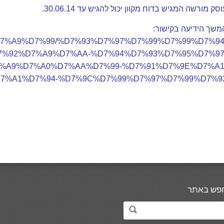
סק מורשה המגיש בדוח מקוון יכול להגיש עד 30.06.14.
משך הידיעה בקישור:
7%90%D7%A9%D7%99/%D7%93%D7%97%D7%99%D7%99%D7%94
7%92%D7%A9%D7%AA-%D7%94%D7%93%D7%95%D7%97
%A9%D7%A0%D7%AA%D7%99-%D7%91%D7%9E%D7%A1
7%A1%D7%94-%D7%9C%D7%99%D7%97%D7%99%D7%93
פש באתר