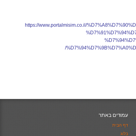
https://www.portalmisim.co.il/%D7%A8%D
%D7%91%D7%94%D
%D7%94%D7
%D7%94%D7%9B%D7%A0%D
עמודים באתר
דף הבית
בלוג