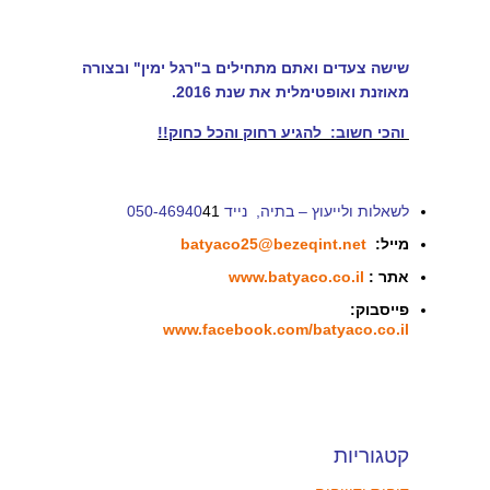
שישה צעדים ואתם מתחילים ב"רגל ימין" ובצורה
מאוזנת ואופטימלית את שנת 2016.
והכי חשוב: להגיע רחוק והכל כחוק!!
לשאלות ולייעוץ – בתיה, נייד 050-46940
41
מייל:
batyaco25@bezeqint.net
אתר :
www.batyaco.co.il
פייסבוק:
www.facebook.com/batyaco.co.il
קטגוריות