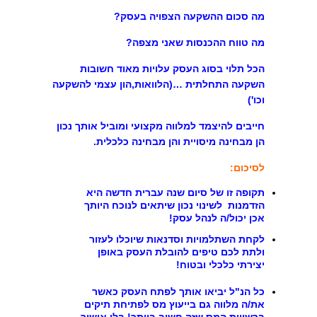
מה סכום ההשקעה הצפויה בעסק?
מה טווח ההכנסות שאני מצפה?
הכל תלוי בסוג העסק עלויות מאוד חשובות
השקעה התחלתית …(הלוואות,הון עצמי להשקעה
וכו')
חייבים להיצמד למלווה מקצועי ומוביל אותך נכון
הן מבחינה מיסויית והן מבחינה כלכלית.
לסיכום:
תקופה זו של סיום שנה עברית חדשה היא
הזדמנות לשינוי נכון שיתאים לנוכח היותך
אכן יכול/ה לנהל עסק!
לקחת השתלמויות וסדנאות שיוכלו לעזור
ולתת לכם טיפים להובלת העסק באופן
יצירתי כלכלי ובטוח!
כל הנ"ל יביאו אותך לפתח העסק כאשר
את/ה מלווה גם בייעוץ מס לפתיחת תיקים